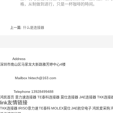
格，从制做到进行，只是一杯咖啡的時间。
上一篇:
什么是连接器
Address
深圳市南山区马家龙大新路雅芳婷中心4楼
Mailbox
hktech@163.com
Telephone
13928499488
鸿凯首页
意力速连接器
TE泰科连接器
莫仕连接器
JAE连接器
TKK连接
link
友情链接
TKK连接器
IRISO意力速
TE泰科
MOLEX莫仕
JAE航空电子
鸿凯爱采购