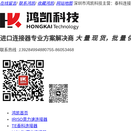
在线留言
/
联系鸿凯
/
收藏鸿凯
/
网站地图
深圳市鸿凯科技主营：泰科连接
进口连接器专业方案解决商
大 量 现 货，批 量 
联系热线 :
13928499488
0755-86053468
鸿凯首页
IRISO意力速连接器
TE泰科连接器