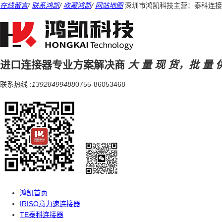
在线留言
/
联系鸿凯
/
收藏鸿凯
/
网站地图
深圳市鸿凯科技主营：泰科连接
进口连接器专业方案解决商
大 量 现 货，批 量 
联系热线 :
13928499488
0755-86053468
鸿凯首页
IRISO意力速连接器
TE泰科连接器