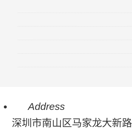
PC与UPC与APC连接器
来说一说汽车连接器
电子元器件/接插件
PC与UPC与APC连接器
来说一说汽车连接器
如何选择电脑连接器+连接器耐久性探
汽车防水连接器
Address
深圳市南山区马家龙大新路