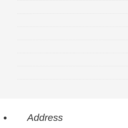
鸿凯带你了解连接器行业
PC与UPC与APC连接器
来说一说汽车连接器
电子元器件/接插件
PC与UPC与APC连接器
来说一说汽车连接器
如何选择电脑连接器+连接器耐久性探
汽车防水连接器
Address