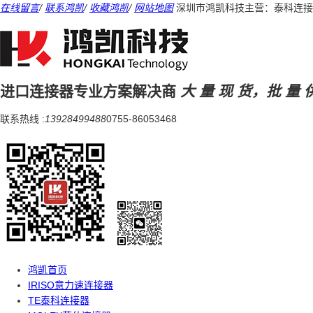
在线留言
/
联系鸿凯
/
收藏鸿凯
/
网站地图
深圳市鸿凯科技主营：泰科连接
进口连接器专业方案解决商
大 量 现 货，批 量 
联系热线 :
13928499488
0755-86053468
鸿凯首页
IRISO意力速连接器
TE泰科连接器